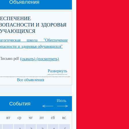
Объявления
БЕСПЕЧЕНИЕ
ЗОПАСНОСТИ И ЗДОРОВЬЯ
БУЧАЮЩИХСЯ
дагогическая школа "Обеспечение
опасности и здоровья обучающихся"
Письмо.pdf
(скачать)
(посмотреть)
Развернуть
Все объявления
Июль
События
вт
ср
чт
пт
сб
вс