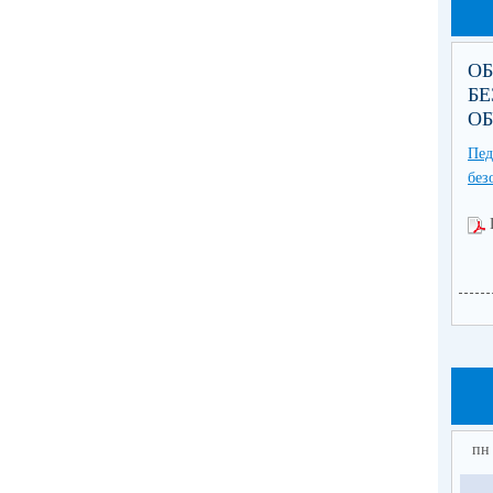
О
БЕ
О
Пе
без
пн