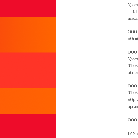
Удос
11.0
школ
ООО «
«Осо
ООО «
Удос
01.0
обно
ООО 
01.05
«Орг
орга
ООО «
ГАУ 