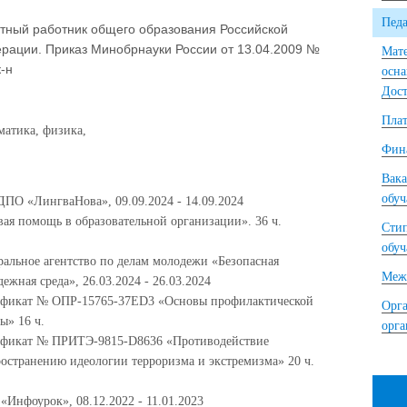
Педа
тный работник общего образования Российской
рации. Приказ Минобрнауки России от 13.04.2009 №
Мате
к-н
осна
Дост
Плат
матика, физика,
Фина
Вака
обу
ПО «ЛингваНова», 09.09.2024 - 14.09.2024
ая помощь в образовательной организации». 36 ч.
Сти
обу
ральное агентство по делам молодежи «Безопасная
Межд
ежная среда», 26.03.2024 - 26.03.2024
ификат № ОПР-15765-37Е
D
3 «Основы профилактической
Орга
ы» 16 ч.
орг
ификат № ПРИТЭ-9815-
D
8636 «Противодействие
ространению идеологии терроризма и экстремизма» 20 ч.
Инфоурок», 08.12.2022 - 11.01.2023