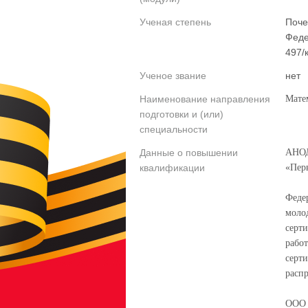
Ученая степень
Поче
Феде
497/
Ученое звание
нет
Наименование направления
Мате
подготовки и (или)
специальности
Данные о повышении
АНОД
квалификации
«Перв
Феде
молод
серт
работ
серт
расп
ООО «