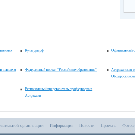
ственных
Культура.рф
Официальный с
 и высшего
Федеральный портал "Российское образование"
Астраханская о
Общероссийско
Региональный представитель профкурорта в
Астрахани
овательной организации
Информация
Новости
Проекты
Фотоа