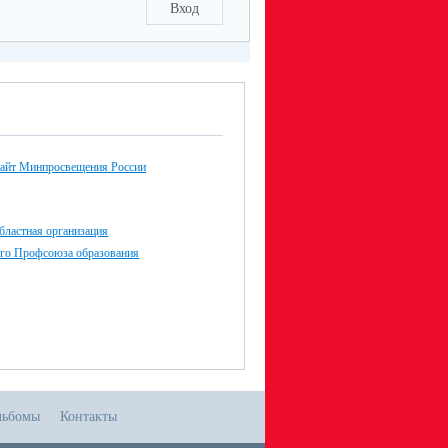
Вход
айт Минпросвещения России
бластная организация
го Профсоюза образования
льбомы
Контакты