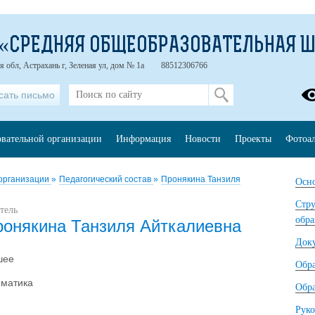
 «СРЕДНЯЯ ОБЩЕОБРАЗОВАТЕЛЬНАЯ 
я обл, Астрахань г, Зеленая ул, дом № 1а
88512306766
сать письмо
овательной организации
Информация
Новости
Проекты
Фотоа
 организации
»
Педагогический состав
»
Пронякина Танзиля
Осно
Стру
тель
обра
ронякина Танзиля Айткалиевна
Док
шее
Обр
матика
Обра
Руко