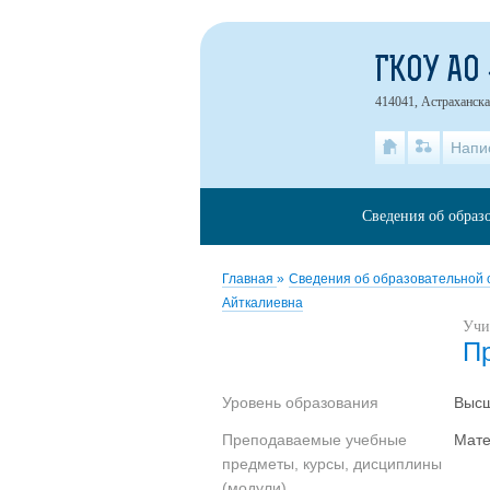
ГКОУ АО
414041, Астраханска
Напи
Сведения об образ
Главная
»
Сведения об образовательной
Айткалиевна
Учи
П
Уровень образования
Выс
Преподаваемые учебные
Мате
предметы, курсы, дисциплины
(модули)