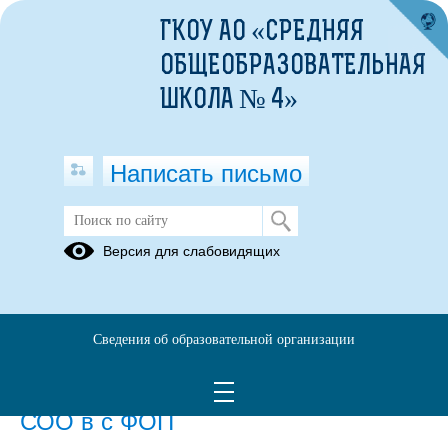
ГКОУ АО «СРЕДНЯЯ
ОБЩЕОБРАЗОВАТЕЛЬНАЯ
ШКОЛА № 4»
Написать письмо
Федеральные образовательные
Версия для слабовидящих
программы
Положение о рабочей программе по ФГОС и ФОП.pdf
(скачать)
(посмотреть)
Сведения об образовательной организации
Приказ о создании рабочей группы
по приведению ООП НОО, ООО и
СОО в с ФОП