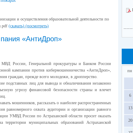
пожарах
анизации и осуществления образовательной деятельности по
м.pdf
(скачать)
(посмотреть)
пания «АнтиДроп»
а МВД России, Генеральной прокуратуры и Банком России
онной кампании против кибермошенничества «АнтиДроп»,
пн
ния граждан, прежде всего молодежи, в дропперство.
ние подставных лиц для вывода и обналичивания незаконно
рьезную угрозу финансовой безопасности страны и влечет
6
лиц.
навать мошенников, рассказать о наиболее распространенных
13
ния равномерного охвата аудитории и организации равного
ации УМВД России по Астраханской области просит оказать
20
на территории муниципальных образований Астраханской
27