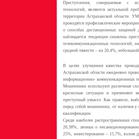
Преступления, совершаемые с ис
технологий, являются актуальной пр
территории Астраханской области. УМ
проводятся профилактические меропри
о способах дистанционных хищений д
наблюдается тенденция снижены прес
телекоммуникационных технологий, на
средней тяжести – на 20,4%, небольшой
В целях улучшения качества прово
Астраханской области ежедневно прово
информационно- коммуникационных те
Мошенники используют различные схем
кризисные ситуации и применяют ме
преступный умысел. Как правило, выбо
перед собой мошенники, от наличия у 
квалификации.
Среди наиболее распространенных спо
20,38%, звонки о несанкционированн
25%, инвестирование – 15,7%, взлом д