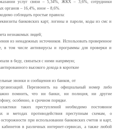
оказании услуг связи – 5,34%, ЖКХ – 3,6%, сотрудники
х органов – 16,4%, иное – 8,6%.
одимо соблюдать простые правила:
еквизиты банковских карт, логины и пароли, коды из смс и
чета незнакомых людей;
жения из ненадежных источников. Использовать проверенное
е, в том числе антивирусы и программы для проверки и
пали в беду, связаться с ними напрямую;
антированного высокого дохода в короткие
ельные звонки и сообщения из банков, от
организаций. Перезвонить на официальный номер либо
Важно помнить, что ни банки, ни полиция, ни другие
фону, особенно, в срочном порядке.
лактики таких преступлений необходимо постоянное
ах и методах противодействия преступным схемам, о
 осторожности при использовании банковских счетов и карт,
 кабинетов в различных интернет-сервисах, а также любой