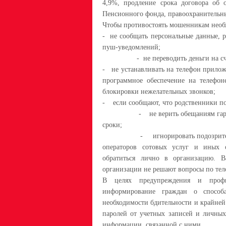
4,9%, продление срока договора об 
Пенсионного фонда, правоохранительны
Чтобы противостоять мошенникам необх
-
не сообщать персональные данные, р
пуш-уведомлений;
-
не переводить деньги на с
-
не устанавливать на телефон прило
программное обеспечение на телефон
блокировки нежелательных звонков;
-
если сообщают, что родственники по
-
не верить обещаниям гар
сроки;
-
игнорировать подозрит
операторов сотовых услуг и иных 
обратиться лично в организацию. 
организации не решают вопросы по теле
В целях предупреждения и профи
информирование граждан о способ
необходимости бдительности и крайней
паролей от учетных записей и личных
информации, связанной с ними.