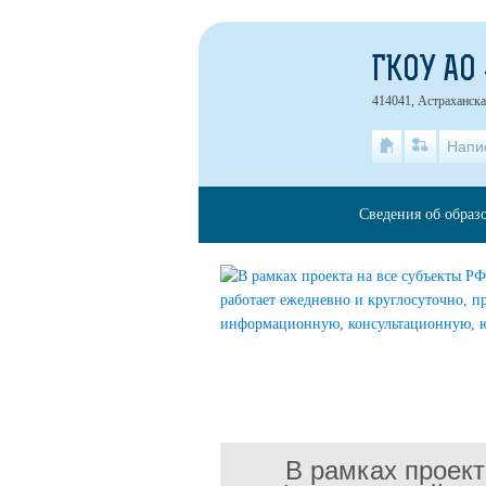
ГКОУ АО
414041, Астраханска
Напи
Сведения об образ
В рамках проект