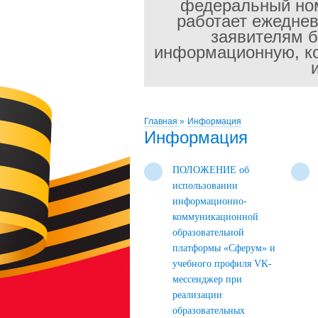
федеральный ном
работает ежеднев
заявителям б
информационную, ко
Главная
»
Информация
Информация
ПОЛОЖЕНИЕ об
использовании
информационно-
коммуникационной
образовательной
платформы «Сферум» и
учебного профиля VK-
мессенджер при
реализации
образовательных