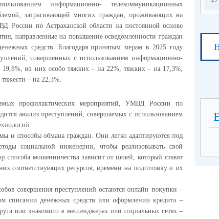
пользованием информационно- телекоммуникационных
облемой, затрагивающей многих граждан, проживающих на
ВД России по Астраханской области на постоянной основе
ятия, направленные на повышение осведомленности граждан
Н
енежных средств. Благодаря принятым мерам в 2025 году
туплений, совершенных с использованием информационно-
 19,8%, из них особо тяжких – на 22%, тяжких – на 17,3%,
 тяжести – на 22,3%.
димых профилактических мероприятий, УМВД России по
дится анализ преступлений, совершаемых с использованием
хнологий.
ы и способы обмана граждан. Они легко адаптируются под
тоды социальной инженерии, чтобы реализовывать свой
р способа мошенничества зависит от целей, который ставят
них соответствующих ресурсов, времени на подготовку и их
собов совершения преступлений остаются онлайн покупки –
ом списании денежных средств или оформлении кредита –
руга или знакомого в мессенджерах или социальных сетях –